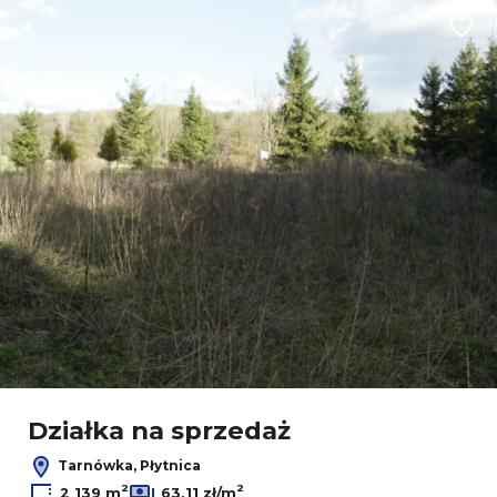
Dodaj
Działka na sprzedaż
Tarnówka, Płytnica
2
2
2 139 m
63,11 zł/m