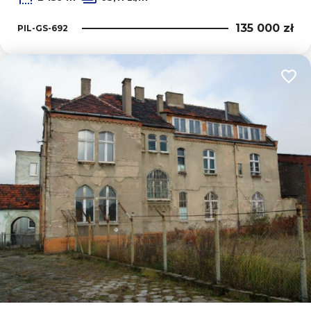
135 000 zł
PIL-GS-692
Dodaj