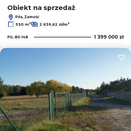
Obiekt na sprzedaż
Piła, Zamość
2
2
530 m
2 639,62 zł/m
1 399 000 zł
PIL-BS-148
Dodaj