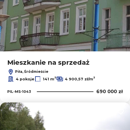
Mieszkanie na sprzedaż
Piła, Śródmieście
2
2
4 pokoje
141 m
4 900,57 zł/m
690 000 zł
PIL-MS-1043
Dodaj