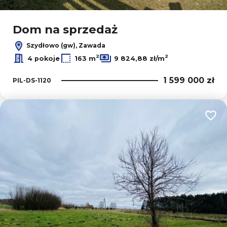
Leaflet
|
© OpenMapTiles
© OpenStreetMap contributors
Dom na sprzedaż
Szydłowo (gw), Zawada
2
2
4 pokoje
163 m
9 824,88 zł/m
1 599 000 zł
PIL-DS-1120
Dodaj