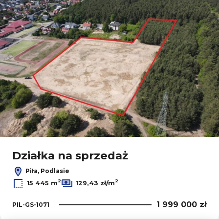
Działka na sprzedaż
Piła, Podlasie
2
2
15 445 m
129,43 zł/m
1 999 000 zł
PIL-GS-1071