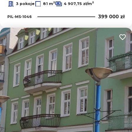
2
2
3 pokoje
81 m
4 907,75 zł/m
399 000 zł
PIL-MS-1046
Dodaj