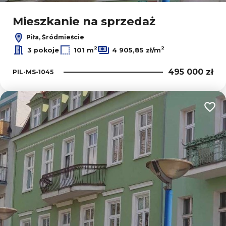
Mieszkanie na sprzedaż
Piła, Śródmieście
2
2
3 pokoje
101 m
4 905,85 zł/m
495 000 zł
PIL-MS-1045
Dodaj