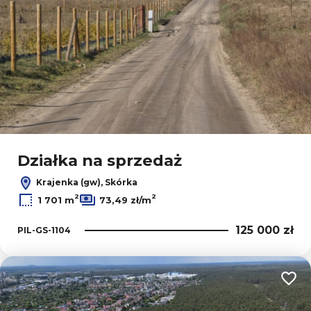
Działka na sprzedaż
Krajenka (gw), Skórka
2
2
1 701 m
73,49 zł/m
125 000 zł
PIL-GS-1104
Dodaj