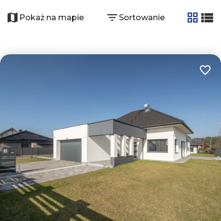
+
21
−
Pokaż na mapie
Sortowanie
tabela
list
Dodaj