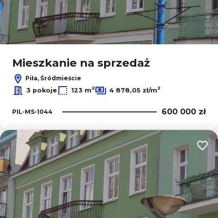
Mieszkanie na sprzedaż
Piła, Śródmieście
2
2
3 pokoje
123 m
4 878,05 zł/m
600 000 zł
PIL-MS-1044
Dodaj