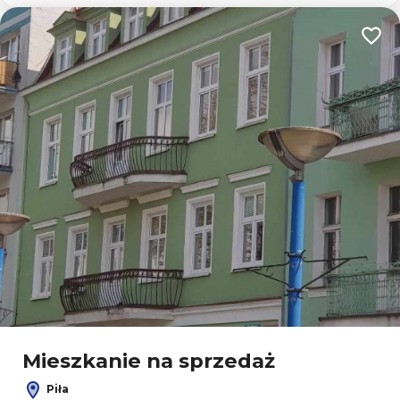
Dodaj
Mieszkanie na sprzedaż
Piła