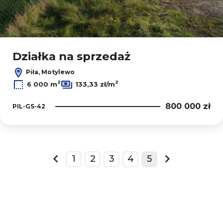
Działka na sprzedaż
Piła, Motylewo
2
2
6 000 m
133,33 zł/m
800 000 zł
PIL-GS-42
1
2
3
4
5
prev
next