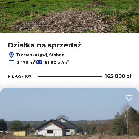
Działka na sprzedaż
Trzcianka (gw), Stobno
2
2
3 179 m
51,90 zł/m
165 000 zł
PIL-GS-1107
Dodaj