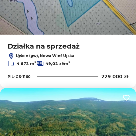
Działka na sprzedaż
Ujście (gw), Nowa Wieś Ujska
2
2
4 672 m
49,02 zł/m
229 000 zł
PIL-GS-1160
Dodaj