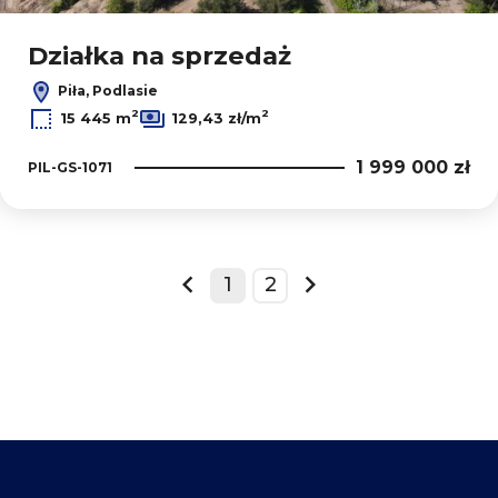
Działka na sprzedaż
Piła, Podlasie
2
2
15 445 m
129,43 zł/m
1 999 000 zł
PIL-GS-1071
1
2
prev
next