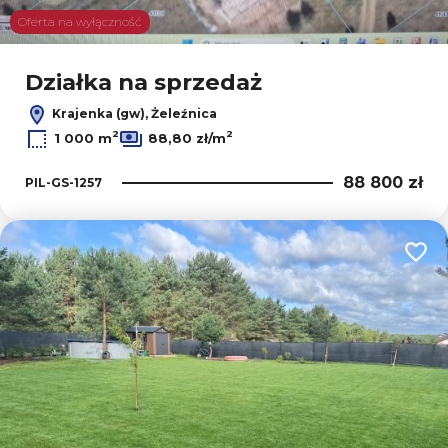
Oferta na wyłączność
Działka na sprzedaż
Krajenka (gw), Żeleźnica
2
2
1 000 m
88,80 zł/m
88 800 zł
PIL-GS-1257
Dodaj