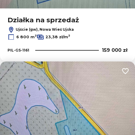
Działka na sprzedaż
Ujście (gw), Nowa Wieś Ujska
2
2
6 800 m
23,38 zł/m
159 000 zł
PIL-GS-1161
Dodaj