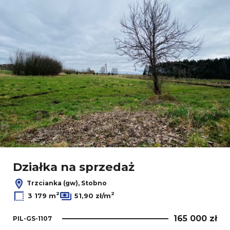
Działka na sprzedaż
Trzcianka (gw), Stobno
2
2
3 179 m
51,90 zł/m
165 000 zł
PIL-GS-1107