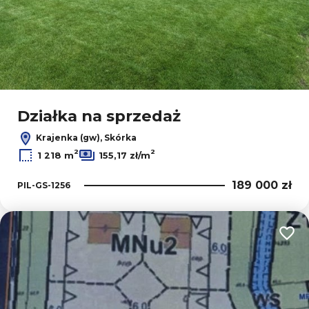
Działka na sprzedaż
Krajenka (gw), Skórka
2
2
1 218 m
155,17 zł/m
189 000 zł
PIL-GS-1256
Dodaj