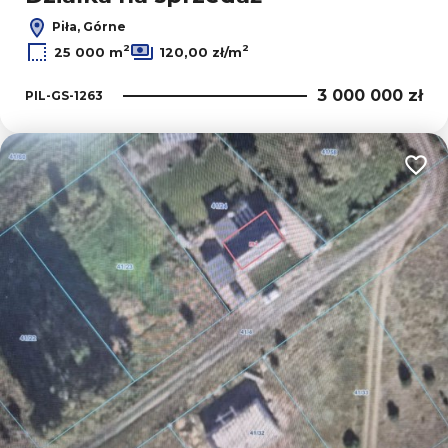
Piła, Górne
2
2
25 000 m
120,00 zł/m
3 000 000 zł
PIL-GS-1263
Dodaj