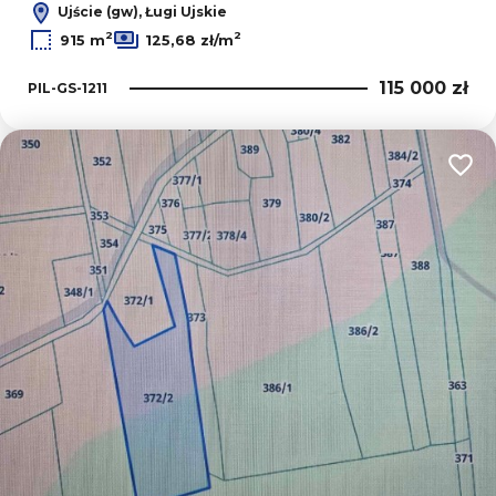
Ujście (gw), Ługi Ujskie
2
2
915 m
125,68 zł/m
115 000 zł
PIL-GS-1211
Dodaj