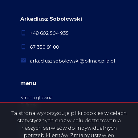
Arkadiusz Sobolewski
+48 602 504 935
67 350 91 00
arkadiusz.sobolewski@pilmax.pila.pl
menu
Strona główna
O firmie
Oferty
Ta strona wykorzystuje pliki cookies w celach
Zgłoszenia
statystycznych oraz w celu dostosowania
Ulubione
naszych serwisów do indywidualnych
Blog
potrzeb klientów. Zmiany ustawień