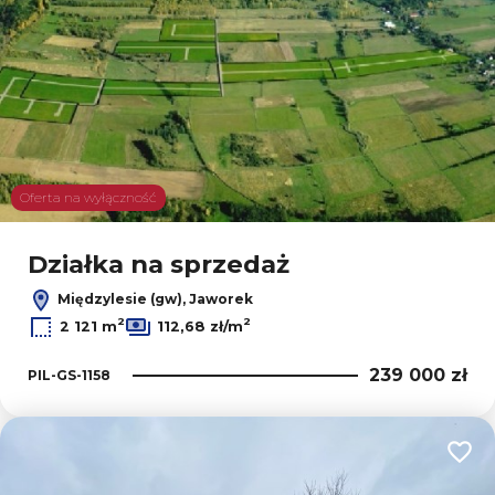
Oferta na wyłączność
Działka na sprzedaż
Międzylesie (gw), Jaworek
2
2
2 121 m
112,68 zł/m
239 000 zł
PIL-GS-1158
Dodaj