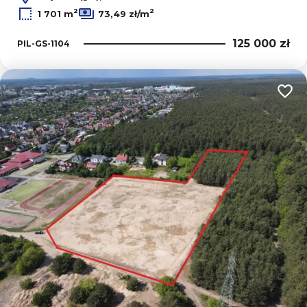
2
2
1 701 m
73,49 zł/m
125 000 zł
PIL-GS-1104
Dodaj