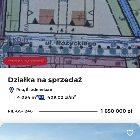
Oferta na wyłączność
Działka na sprzedaż
Piła, Śródmieście
2
2
4 034 m
409,02 zł/m
1 650 000 zł
PIL-GS-1246
Dodaj