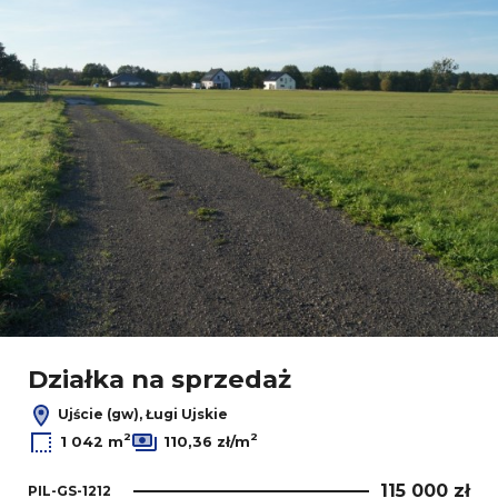
Działka na sprzedaż
Ujście (gw), Ługi Ujskie
2
2
1 042 m
110,36 zł/m
115 000 zł
PIL-GS-1212