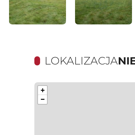
LOKALIZACJA
NI
+
−