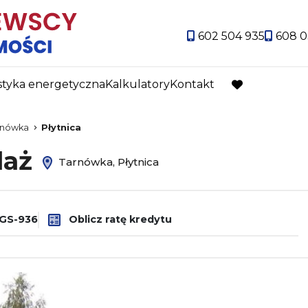
602 504 935
608 0
styka energetyczna
Kalkulatory
Kontakt
favorite
rnówka
Płytnica
daż
Tarnówka, Płytnica
-GS-936
Oblicz ratę kredytu