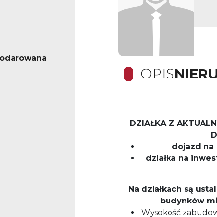
podarowana
OPIS
NIER
DZIAŁKA Z AKTUAL
D
dojazd na 
działka na inwes
Na działkach są usta
budynków mie
Wysokość zabudowy