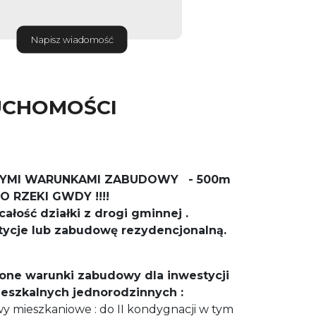
Napisz wiadomość
UCHOMOŚCI
NYMI WARUNKAMI ZABUDOWY
- 500m
O RZEKI GWDY !!!!
całość działki z drogi gminnej .
tycje lub zabudowę rezydencjonalną.
lone warunki zabudowy dla inwestycji
szkalnych jednorodzinnych :
 mieszkaniowe : do II kondygnacji w tym