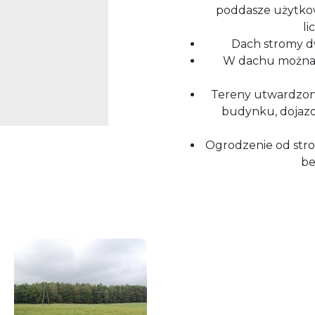
poddasze użytkow
li
Dach stromy dw
W dachu można w
Tereny utwardzone
budynku, dojazd
Ogrodzenie od stro
be