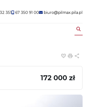
32 351
67 350 91 00
biuro@pilmax.pila.pl
Dodaj do ulubiony
Drukuj
Udostępnij
172 000 zł