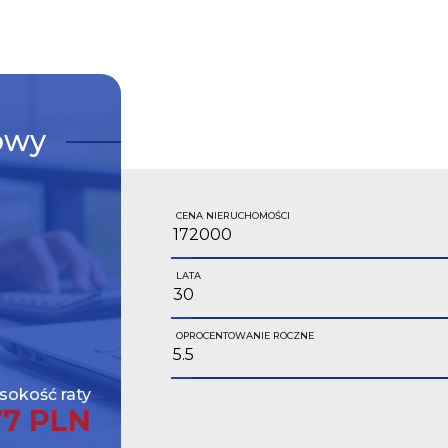
owy
CENA NIERUCHOMOŚCI
LATA
OPROCENTOWANIE ROCZNE
okość raty
77 PLN