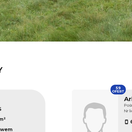
Y
59
OFERT
Ar
Poś
6
Nr l
 m²
rawem