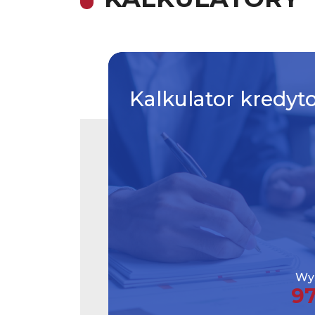
Kalkulator
kredyt
Wys
9