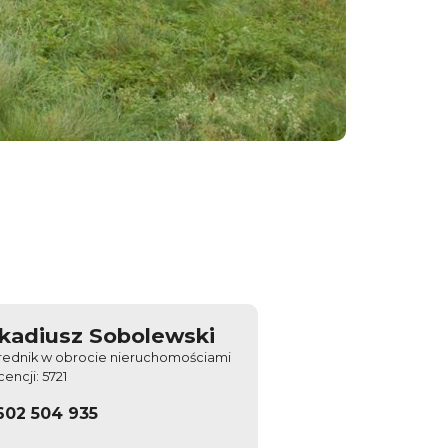
kadiusz Sobolewski
rednik w obrocie nieruchomościami
icencji: 5721
602 504 935