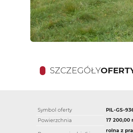
SZCZEGÓŁY
OFERT
Symbol oferty
PIL-GS-93
17 200,00
Powierzchnia
rolna z p