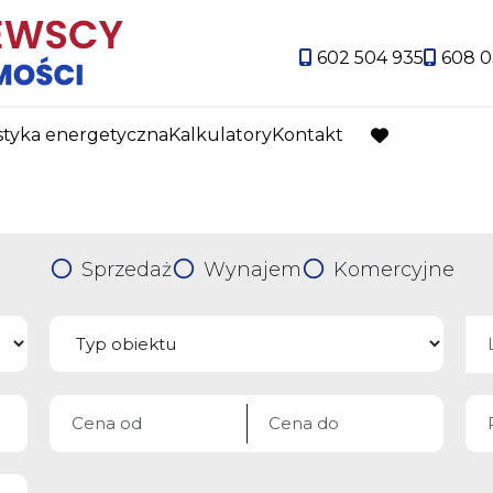
602 504 935
608 0
styka energetyczna
Kalkulatory
Kontakt
favorite
Sprzedaż
Wynajem
Komercyjne