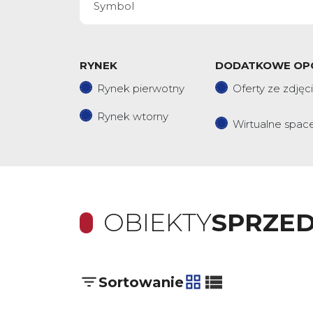
RYNEK
DODATKOWE OP
Rynek pierwotny
Oferty ze zdjęc
Rynek wtorny
Wirtualne spac
OBIEKTY
SPRZE
Sortowanie
tabela
lista