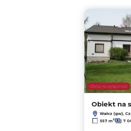
Oferta na wyłączność
Obiekt na 
Wałcz (gw), C
2
557 m
7 0