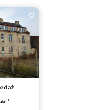
Dodaj do ulubionych
zedaż
2
 zł/m