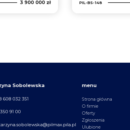
3 900 000 zł
PIL-BS-148
zyna Sobolewska
menu
8 608 032 351
Strona główna
O firmie
 350 91 00
Oferty
Zgłoszenia
tarzyna.sobolewska@pilmax.pila.pl
Ulubione