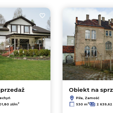
Dodaj do ulubionych
sprzedaż
Obiekt na spr
zechyń
Piła, Zamość
2
2
01,80 zł/m
530 m
2 639,62