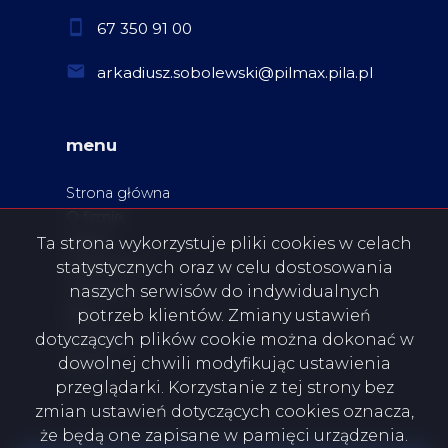
67 350 91 00
arkadiusz.sobolewski@pilmax.pila.pl
menu
Strona główna
O firmie
Oferty
Ta strona wykorzystuje pliki cookies w celach
Zgłoszenia
statystycznych oraz w celu dostosowania
Ulubione
naszych serwisów do indywidualnych
Blog
potrzeb klientów. Zmiany ustawień
Kontakt
dotyczących plików cookie można dokonać w
Rodo
dowolnej chwili modyfikując ustawienia
przeglądarki. Korzystanie z tej strony bez
zmian ustawień dotyczących cookies oznacza,
że będą one zapisane w pamięci urządzenia.