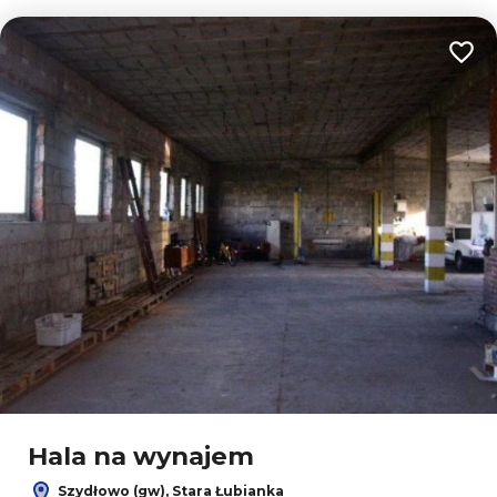
Dodaj
Hala na wynajem
Szydłowo (gw), Stara Łubianka