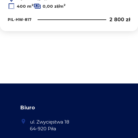
2
2
400 m
0,00 zł/m
2 800 zł
PIL-HW-817
Biuro
ul. Zwycięstwa 18
64-920 Piła