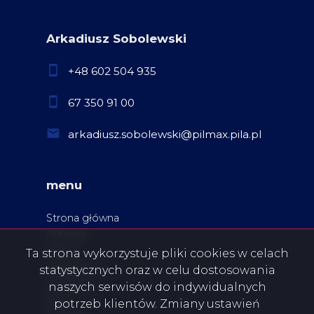
Arkadiusz Sobolewski
+48 602 504 935
67 350 91 00
arkadiusz.sobolewski@pilmax.pila.pl
menu
Strona główna
O firmie
Oferty
Ta strona wykorzystuje pliki cookies w celach
Zgłoszenia
statystycznych oraz w celu dostosowania
Ulubione
naszych serwisów do indywidualnych
Blog
potrzeb klientów. Zmiany ustawień