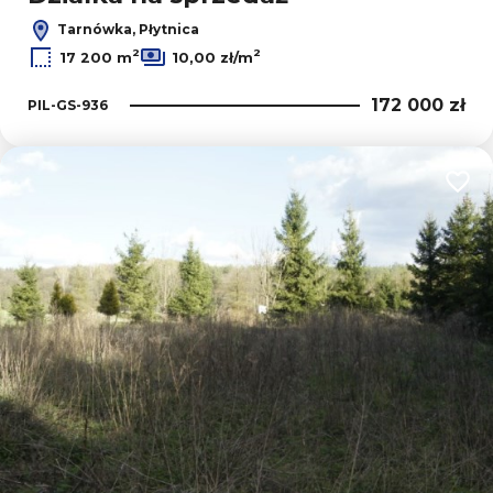
Tarnówka, Płytnica
2
2
17 200 m
10,00 zł/m
172 000 zł
PIL-GS-936
Dodaj