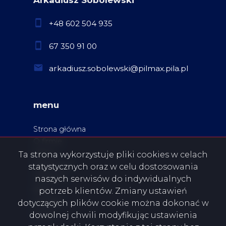
Arkadiusz Sobolewski
+48 602 504 935
67 350 91 00
arkadiusz.sobolewski@pilmax.pila.pl
menu
Strona główna
O firmie
Oferty
Ta strona wykorzystuje pliki cookies w celach
Zgłoszenia
statystycznych oraz w celu dostosowania
Ulubione
naszych serwisów do indywidualnych
Blog
potrzeb klientów. Zmiany ustawień
Kontakt
dotyczących plików cookie można dokonać w
Rodo
dowolnej chwili modyfikując ustawienia