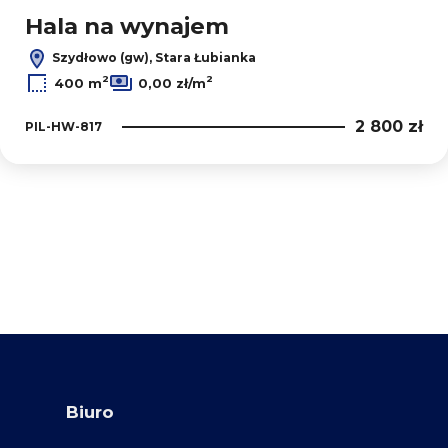
Hala na wynajem
Szydłowo (gw), Stara Łubianka
2
2
400 m
0,00 zł/m
2 800 zł
PIL-HW-817
Biuro