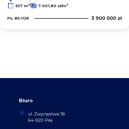
2
2
557 m
7 001,80 zł/m
3 900 000 zł
PIL-BS-1128
Biuro
ul. Zwycięstwa 18
64-920 Piła