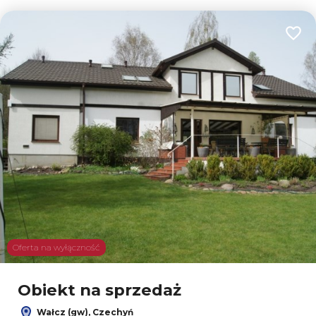
Dodaj
Oferta na wyłączność
Obiekt na sprzedaż
Wałcz (gw), Czechyń