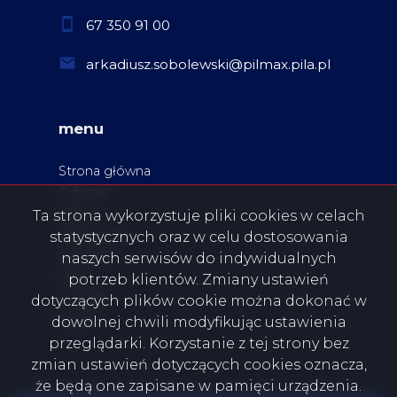
67 350 91 00
arkadiusz.sobolewski@pilmax.pila.pl
menu
Strona główna
O firmie
Oferty
Ta strona wykorzystuje pliki cookies w celach
Zgłoszenia
statystycznych oraz w celu dostosowania
Ulubione
naszych serwisów do indywidualnych
Blog
potrzeb klientów. Zmiany ustawień
Kontakt
dotyczących plików cookie można dokonać w
Rodo
dowolnej chwili modyfikując ustawienia
przeglądarki. Korzystanie z tej strony bez
zmian ustawień dotyczących cookies oznacza,
że będą one zapisane w pamięci urządzenia.