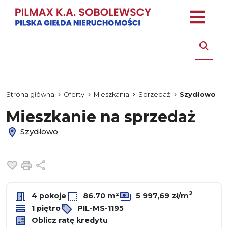
Strona główna
Oferty
Mieszkania
Sprzedaż
Szydłowo
Mieszkanie na sprzedaż
Szydłowo
Dodaj do ulubionych
Drukuj
Udostępnij
2
4 pokoje
86.70 m²
5 997,69 zł/m
1 piętro
PIL-MS-1195
Oblicz ratę kredytu