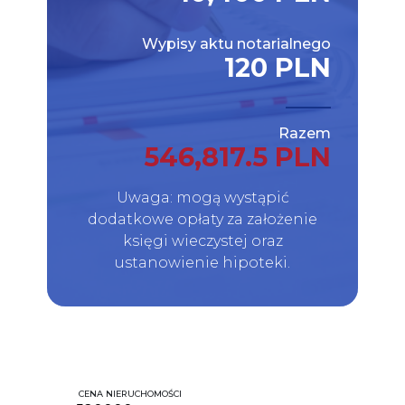
Wypisy aktu notarialnego
120 PLN
Razem
546,817.5 PLN
Uwaga: mogą wystąpić
dodatkowe opłaty za założenie
księgi wieczystej oraz
ustanowienie hipoteki.
CENA NIERUCHOMOŚCI