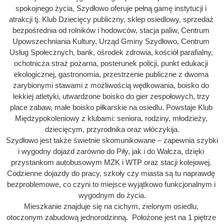
spokojnego życia, Szydłowo oferuje pełną gamę instytucji i 
atrakcji tj. Klub Dziecięcy publiczny, sklep osiedlowy, sprzedaż 
bezpośrednia od rolników i hodowców, stacja paliw, Centrum 
Upowszechniania Kultury, Urząd Gminy Szydłowo, Centrum 
Usług Społecznych, bank, ośrodek zdrowia, kościół parafialny, 
ochotnicza straż pożarna, posterunek policji, punkt edukacji 
ekologicznej, gastronomia, przestrzenie publiczne z dwoma 
zarybionymi stawami z możliwością wędkowania, boisko do 
lekkiej atletyki, utwardzone boisko do gier zespołowych, trzy 
place zabaw, małe boisko piłkarskie na osiedlu. Powstaje Klub 
Międzypokoleniowy z klubami: seniora, rodziny, młodzieży, 
dziecięcym, przyrodnika oraz włóczykija.
Szydłowo jest także świetnie skomunikowane – zapewnia szybki 
i wygodny dojazd zarówno do Piły, jak i do Wałcza, dzięki 
przystankom autobusowym MZK i WTP oraz stacji kolejowej. 
Codzienne dojazdy do pracy, szkoły czy miasta są tu naprawdę 
bezproblemowe, co czyni to miejsce wyjątkowo funkcjonalnym i 
wygodnym do życia.
Mieszkanie znajduje się na cichym, zielonym osiedlu, 
otoczonym zabudową jednorodzinną.  Położone jest na 1 piętrze 