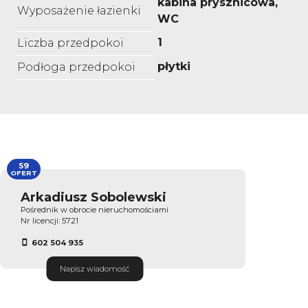
kabina prysznicowa,
Wyposażenie łazienki
WC
1
Liczba przedpokoi
płytki
Podłoga przedpokoi
59
OFERT
Arkadiusz Sobolewski
Pośrednik w obrocie nieruchomościami
Nr licencji: 5721
602 504 935
Napisz wiadomość