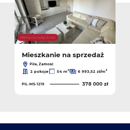
Oferta na wyłączność
Mieszkanie na sprzedaż
Piła, Zamość
2
2
2 pokoje
54 m
6 993,52 zł/m
378 000 zł
PIL-MS-1219