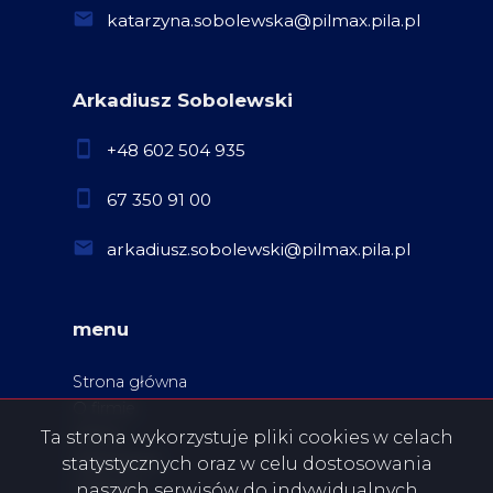
katarzyna.sobolewska@pilmax.pila.pl
Arkadiusz Sobolewski
+48 602 504 935
67 350 91 00
arkadiusz.sobolewski@pilmax.pila.pl
menu
Strona główna
O firmie
Oferty
Ta strona wykorzystuje pliki cookies w celach
Zgłoszenia
statystycznych oraz w celu dostosowania
Ulubione
naszych serwisów do indywidualnych