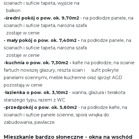
ścianach i suficie tapeta, wyjście na
balkon
-średni pokój o pow. ok. 9,70m2
- na podłodze panele, na
ścianach i suficie tapeta, narożna szafa
zostaje w cenie
- mały pokój o pow. ok. 7,40m2 -
na podłodze panele, na
ścianach i suficie tapeta, narożna szafa
zostaje w cenie
-kuchnia o pow. ok. 7,30m2 -
kafle na podłodze, na ścianie
fartuch nowszej glazury, reszta ścian i sufit pokryte
panelami ściennymi, meble kuchenne oraz sprzęt AGD
pozostają w cenie
-
łazienka o pow. ok. 3,10m2
- wanna, glazura i terakota
starszego typu, razem z WC
-przedpokój o pow. ok. 5,60m2
- na podłodze kafle, na
ścianach i suficie panele ścienne, spora wnęka do
zabudowania, pawlacze.
Mieszkanie bardzo słoneczne - okna na wschód