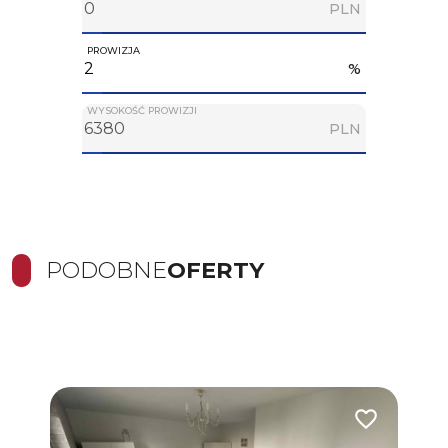
PLN
PROWIZJA
%
WYSOKOŚĆ PROWIZJI
PLN
PODOBNE
OFERTY
Dodaj do ulub