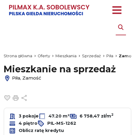
Strona główna
Oferty
Mieszkania
Sprzedaż
Piła
Zamoś
Mieszkanie na sprzedaż
Piła, Zamość
Dodaj do ulubionych
Drukuj
Udostępnij
2
3 pokoje
47.20 m²
6 758,47 zł/m
4 piętro
PIL-MS-1262
Oblicz ratę kredytu