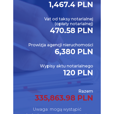
1,467.4 PLN
Vat od taksy notarialnej
(opłaty notarialnej)
470.58 PLN
Prowizja agencji nieruchomości
6,380 PLN
Wypisy aktu notarialnego
120 PLN
Razem
335,863.98 PLN
Uwaga: mogą wystąpić